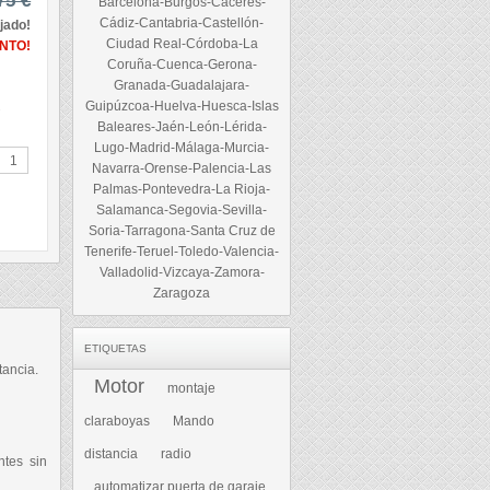
75 €
Barcelona-Burgos-Cáceres-
Cádiz-Cantabria-Castellón-
jado!
Ciudad Real-Córdoba-La
NTO!
Coruña-Cuenca-Gerona-
Granada-Guadalajara-
€
Guipúzcoa-Huelva-Huesca-Islas
Baleares-Jaén-León-Lérida-
Lugo-Madrid-Málaga-Murcia-
Navarra-Orense-Palencia-Las
Palmas-Pontevedra-La Rioja-
Salamanca-Segovia-Sevilla-
Soria-Tarragona-Santa Cruz de
Tenerife-Teruel-Toledo-Valencia-
Valladolid-Vizcaya-Zamora-
Zaragoza
ETIQUETAS
tancia.
Motor
montaje
claraboyas
Mando
distancia
radio
ntes sin
automatizar puerta de garaje