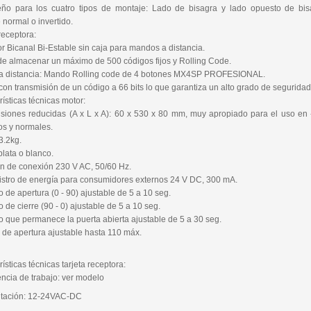
ño para los cuatro tipos de montaje: Lado de bisagra y lado opuesto de bi
 normal o invertido.
receptora:
r Bicanal Bi-Estable sin caja para mandos a distancia.
e almacenar un máximo de 500 códigos fijos y Rolling Code.
a distancia: Mando Rolling code de 4 botones MX4SP PROFESIONAL.
con transmisión de un código a 66 bits lo que garantiza un alto grado de seguridad
ísticas técnicas motor:
siones reducidas (A x L x A): 60 x 530 x 80 mm, muy apropiado para el uso en -
os y normales.
3.2kg.
plata o blanco.
ón de conexión 230 V AC, 50/60 Hz.
istro de energía para consumidores externos 24 V DC, 300 mA.
 de apertura (0 - 90) ajustable de 5 a 10 seg.
 de cierre (90 - 0) ajustable de 5 a 10 seg.
o que permanece la puerta abierta ajustable de 5 a 30 seg.
 de apertura ajustable hasta 110 máx.
ísticas técnicas tarjeta receptora:
encia de trabajo: ver modelo
ntación: 12-24VAC-DC