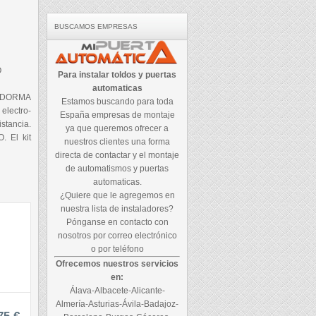
BUSCAMOS EMPRESAS
O
Para instalar toldos y puertas
automaticas
 DORMA
Estamos buscando para toda
electro-
España empresas de montaje
istancia.
ya que queremos ofrecer a
. El kit
nuestros clientes una forma
directa de contactar y el montaje
de automatismos y puertas
automaticas.
¿Quiere que le agregemos en
nuestra lista de instaladores?
Pónganse en contacto con
nosotros por correo electrónico
o por teléfono
Ofrecemos nuestros servicios
en:
Álava-Albacete-Alicante-
Almería-Asturias-Ávila-Badajoz-