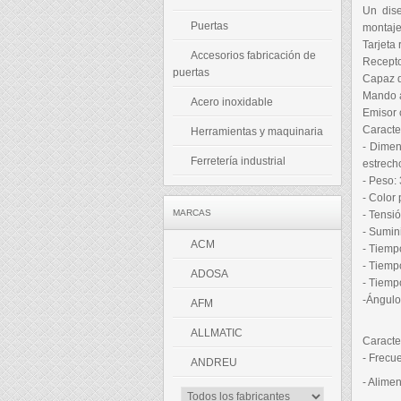
Un dise
Puertas
montaje
Tarjeta 
Accesorios fabricación de
Recepto
puertas
Capaz d
Mando 
Acero inoxidable
Emisor 
Caracter
Herramientas y maquinaria
- Dimen
Ferretería industrial
estrech
- Peso: 
- Color 
MARCAS
- Tensi
- Sumin
ACM
- Tiempo
- Tiempo
ADOSA
- Tiemp
-Ángulo
AFM
ALLMATIC
Caracter
- Frecu
ANDREU
- Alime