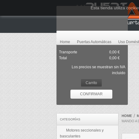
Esta tienda utiliza cook
Carrito
Ningún producto
Home
Puertas Automáticas
Uso Domést
Transporte
0,00 €
Total
0,00 €
Los precios se muestran sin IVA
incluido
Carrito
CONFIRMAR
HOME
CATEGORÍAS
MANDO A 
Motores seccionales y
basculantes