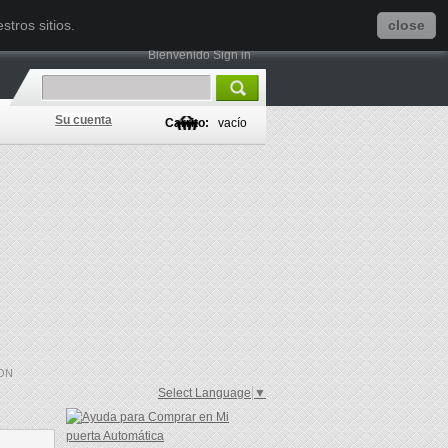
tros sitios.
close
Bienvenido
Sign in
Su cuenta
Carrito:
vacío
ON
Select Language
▼