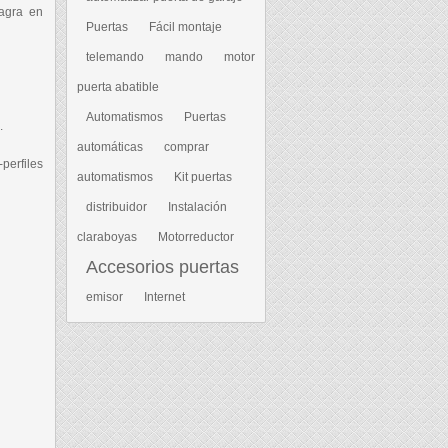
sagra en
Puertas
Fácil montaje
telemando
mando
motor
puerta abatible
Automatismos
Puertas
.
automáticas
comprar
perfiles
automatismos
Kit puertas
distribuidor
Instalación
claraboyas
Motorreductor
Accesorios puertas
emisor
Internet