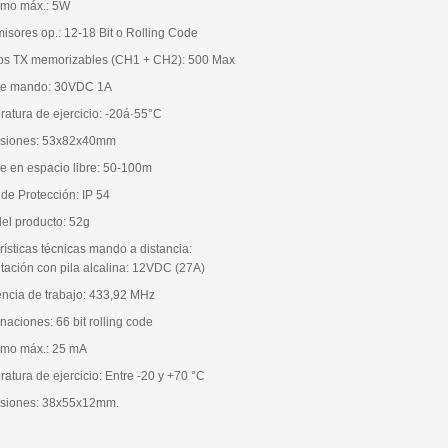
umo máx.: 5W
misores op.: 12-18 Bit o Rolling Code
os TX memorizables (CH1 + CH2): 500 Max
 de mando: 30VDC 1A
ratura de ejercicio: -20á·55°C
nsiones: 53x82x40mm
ce en espacio libre: 50-100m
 de Protección: IP 54
del producto: 52g
rísticas técnicas mando a distancia:
ntación con pila alcalina: 12VDC (27A)
encia de trabajo: 433,92 MHz
naciones: 66 bit rolling code
umo máx.: 25 mA
ratura de ejercicio: Entre -20 y +70 °C
nsiones: 38x55x12mm.