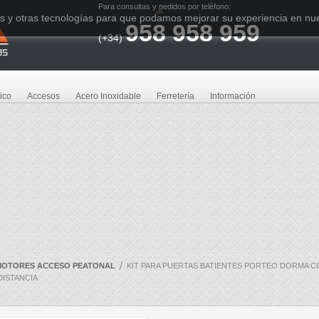
Para consultas y pedidos por teléfono:
ies y otras tecnologías para que podamos mejorar su experiencia en nues
958 958 959
(+34)
ico
Accesos
Acero Inoxidable
Ferretería
Información
MOTORES ACCESO PEATONAL
KIT PARA PUERTAS BATIENTES PORTEO DORMA C
DISTANCIA