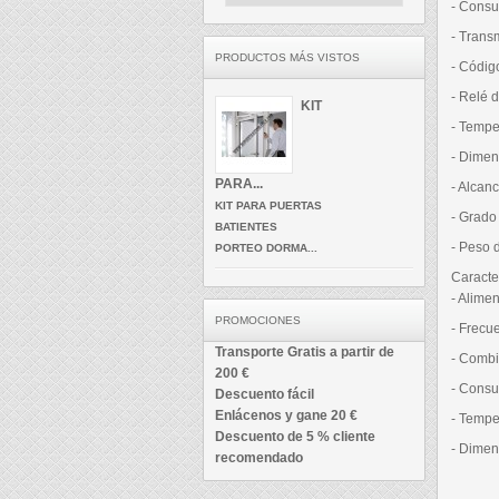
- Cons
- Trans
PRODUCTOS MÁS VISTOS
- Códig
- Relé
KIT
- Tempe
- Dime
PARA...
- Alcan
KIT PARA PUERTAS
- Grado
BATIENTES
- Peso 
PORTEO DORMA...
Caracte
- Alime
PROMOCIONES
- Frecu
Transporte Gratis a partir de
- Combi
200 €
- Cons
Descuento fácil
Enlácenos y gane 20 €
- Tempe
Descuento de 5 % cliente
- Dime
recomendado