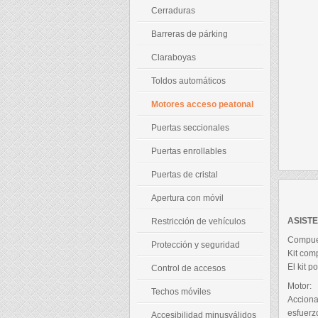
Cerraduras
Barreras de párking
Claraboyas
Toldos automáticos
Motores acceso peatonal
Puertas seccionales
Puertas enrollables
Puertas de cristal
Apertura con móvil
ASIST
Restricción de vehículos
Compues
Protección y seguridad
Kit com
El kit 
Control de accesos
Motor:
Techos móviles
Acciona
esfuerz
Accesibilidad minusválidos